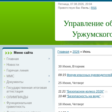
Пятница, 07.08.2026, 20:04
Приветствую Вас
Гость
|
RSS
Управление о
Уржумского
Главная
»
2026
»
Июнь
Меню сайта
Главная
Новости
30 Июня, Вторник
Горячая линия
09:15
Форум классных руководителей
ММС
Документы
25 Июня, Четверг
Государственная итоговая
аттестация
11:21
"Безопасное колесо 2026"
(0)
10:48
"Безопасность на воде"
ОЛИМПИАДЫ
(0)
Функциональная
18 Июня, Четверг
грамотность