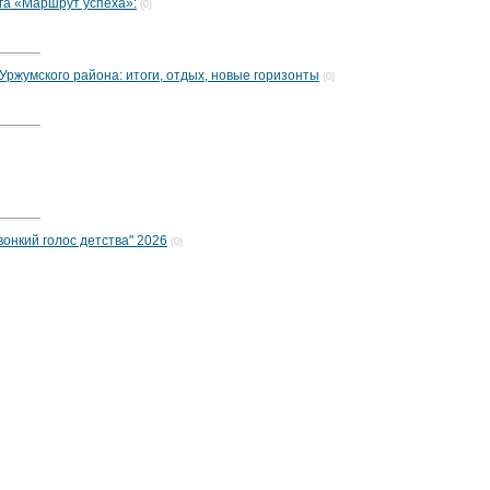
га «Маршрут успеха»:
(0)
ржумского района: итоги, отдых, новые горизонты
(0)
вонкий голос детства" 2026
(0)