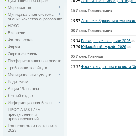
Дистанционное образо...
14:25
Летняя школа молодого педаго
Мероприятия
15 Июня, Понедельник
Муниципальная система
оценки качества образования
16:57
Летнее собрание математиков У
НОКО
08 Июня, Понедельник
Вакансии
Фотоальбомы
16:04
Восходящие звёздочки 2026
(0)
Форум
15:29
Юбилейный турслёт 2026
(0)
Обратная связь
05 Июня, Пятница
Профориентационная работа
10:01
Фестиваль детства и юности "З
Требования к сайту о...
Муниципальные услуги
Родителям
Акция "Дань пам...
Летний отдых
Информационная безоп...
ПРОФИЛАКТИКА
преступлений и
правонарушений
Год педагога и наставника
2023