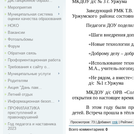
Дистанционное образо...
МКДОУ д/с № 3 г. Уржума
Мероприятия
Заведующий РМК Т.В. У
Муниципальная система
Уржумского района: состояни
оценки качества образования
Педагоги ДОУ поделил
НОКО
Вакансии
«Шаги внедрения доп
Фотоальбомы
«Новые технологии д
Форум
Обратная связь
«Доброму делу – до
Профориентационная работа
«Использование техно
Требования к сайту о...
М.А., учитель-лого
Муниципальные услуги
«Не рядом, а вместе
Родителям
д/с №1 г.Уржума
Акция "Дань пам...
МКДОУ д/с ОРВ «Солны
Летний отдых
открытия по настоящее время
Информационная безоп...
В этом году были пр
ПРОФИЛАКТИКА
детей. Встреча прошла в тёп
преступлений и
правонарушений
Просмотров
: 73 |
Добавил
:
rmk
|
Рейтинг
Год педагога и наставника
2023
Всего комментариев
:
0