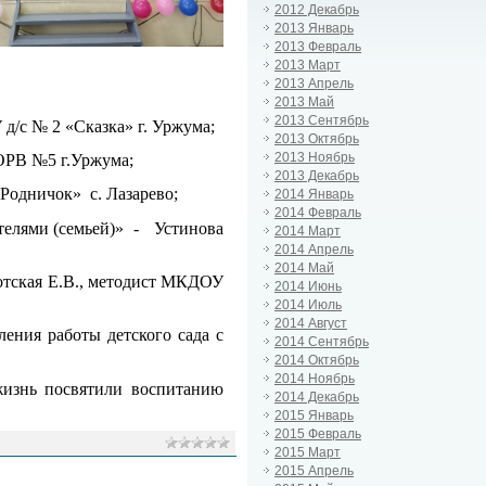
2012 Декабрь
2013 Январь
2013 Февраль
2013 Март
2013 Апрель
2013 Май
2013 Сентябрь
д/с № 2 «Сказка» г. Уржума;
2013 Октябрь
2013 Ноябрь
 ОРВ №5 г.Уржума;
2013 Декабрь
В «Родничок» с. Лазарево;
2014 Январь
2014 Февраль
ителями (семьей)» - Устинова
2014 Март
2014 Апрель
2014 Май
отская Е.В., методист МКДОУ
2014 Июнь
2014 Июль
2014 Август
ния работы детского сада с
2014 Сентябрь
2014 Октябрь
2014 Ноябрь
жизнь посвятили воспитанию
2014 Декабрь
2015 Январь
2015 Февраль
2015 Март
2015 Апрель