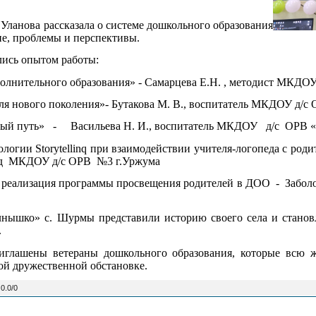
ланова рассказала о системе дошкольного образования
е, проблемы и перспективы.
ись опытом работы:
олнительного образования» -
Самарцева Е.Н. , методист МКДОУ 
ля нового поколения»- Бутакова М. В., воспитатель МКДОУ д/с
брый путь» - Васильева Н. И., воспитатель МКДОУ д/с ОР
логии Storytellinq при взаимодействии учителя-логопеда с род
пед МКДОУ д/с ОРВ №3 г.Уржума
»: реализация программы просвещения родителей в ДОО - Забол
шко» с. Шурмы представили историю своего села и становле
.
иглашены ветераны дошкольного образования, которые всю 
лой дружественной обстановке.
:
0.0
/
0