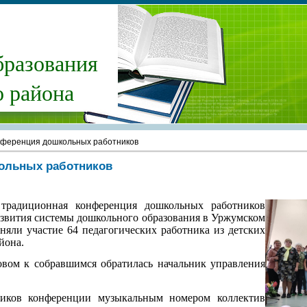
бразования
 района
ференция дошкольных работников
ольных работников
традиционная кон
ференция дошкольных работников
звития системы дошкольного образования в Уржумском
няли участие 64 педагогических работника из детских
йона.
вом к собравшимся обратилась начальник управления
ников конференции музыкальным номером коллектив