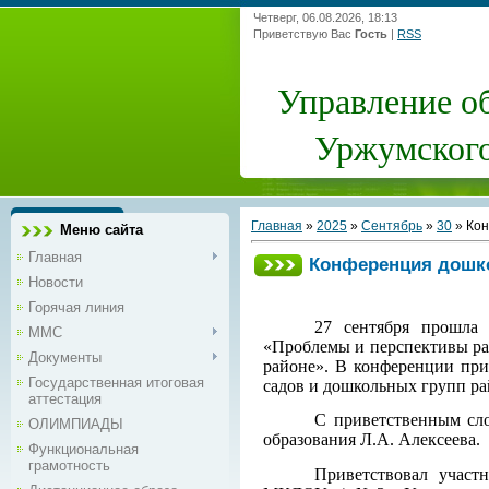
Четверг, 06.08.2026, 18:13
Приветствую Вас
Гость
|
RSS
Управление о
Уржумского
Главная
»
2025
»
Сентябрь
»
30
» Кон
Меню сайта
Главная
Конференция дошк
Новости
Горячая линия
27 сентября прошла 
ММС
«Проблемы и перспективы ра
Документы
районе». В конференции при
Государственная итоговая
садов и дошкольных групп ра
аттестация
С приветственным сло
ОЛИМПИАДЫ
образования
Л.А. Алексеева.
Функциональная
грамотность
Приветствовал участ