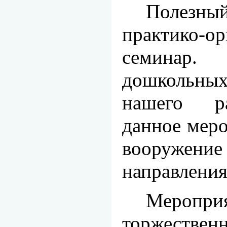
Полезный
практико-о
семинар.
дошкольн
нашего р
данное меро
вооружен
направления
Мероприя
торжественн