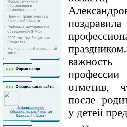
Форма семейного
образования и
Александро
самообразования
Премия Правительства
позд
Кировской области
Районные методические
объединения (РМО)
профессион
2025 год- Год Защитника
Отечества!
праздником
Муниципальный социальный
заказ
важность 
Форма входа
професси
отметив, 
Официальные сайты
после роди
Информационно-
у детей пре
образовательный портал
Кировской области