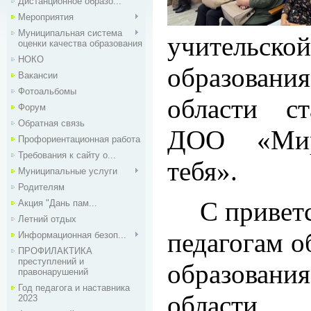
Дистанционное образо...
Мероприятия
Муниципальная система
учительской
оценки качества образования
НОКО
образова
Вакансии
Фотоальбомы
области с
Форум
Обратная связь
ДОО «Мир
Профориентационная работа
Требования к сайту о...
тебя».
Муниципальные услуги
Родителям
С привет
Акция "Дань пам...
Летний отдых
педагогам о
Информационная безоп...
ПРОФИЛАКТИКА
преступлений и
образова
правонарушений
Год педагога и наставника
област
2023