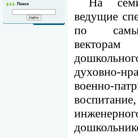
На семи
Поиск
ведущие сп
по самы
вектор
дошкольно
духовно-
военно-патр
воспитан
инженерн
дошкольник