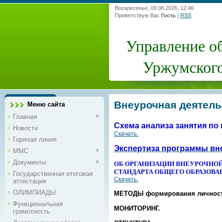
Воскресенье, 09.08.2026, 12:46
Приветствую Вас
Гость
|
RSS
Управление о
Уржумского
Внеурочная деятель
Меню сайта
Главная
Схема анализа занятия по
Новости
Скачать.
Горячая линия
Экспертиза программы вн
ММС
Документы
ОБ ОРГАНИЗАЦИИ ВНЕУРОЧНОЙ
СТАНДАРТА ОБЩЕГО ОБРАЗОВА
Государственная итоговая
Скачать.
аттестация
ОЛИМПИАДЫ
МЕТОДЫ формирования личност
Функциональная
МОНИТОРИНГ.
грамотность