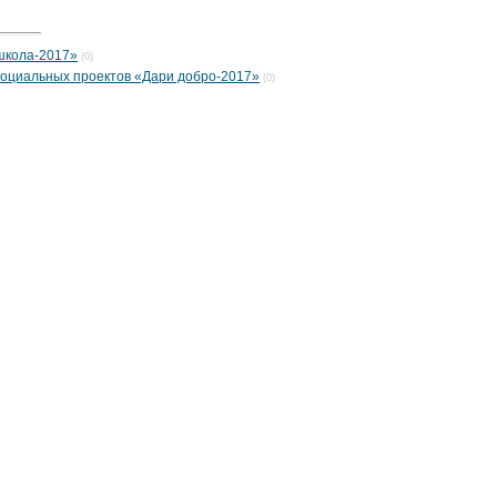
 школа-2017»
(0)
 социальных проектов «Дари добро-2017»
(0)