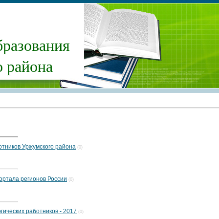
бразования
 района
тников Уржумского района
(0)
портала регионов России
(0)
гических работников - 2017
(0)