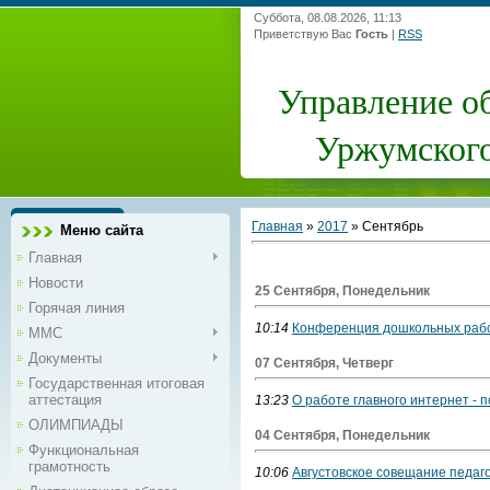
Суббота, 08.08.2026, 11:13
Приветствую Вас
Гость
|
RSS
Управление о
Уржумского
Главная
»
2017
»
Сентябрь
Меню сайта
Главная
Новости
25 Сентября, Понедельник
Горячая линия
10:14
Конференция дошкольных рабо
ММС
Документы
07 Сентября, Четверг
Государственная итоговая
аттестация
13:23
О работе главного интернет - 
ОЛИМПИАДЫ
04 Сентября, Понедельник
Функциональная
грамотность
10:06
Августовское совещание педаго