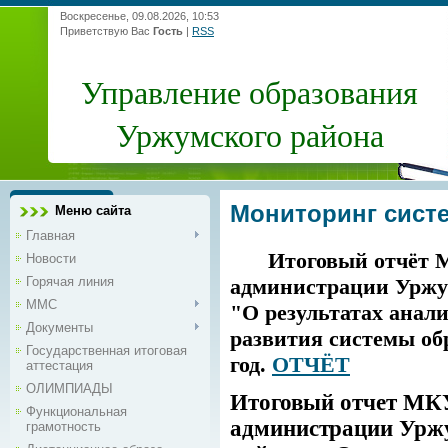
Воскресенье, 09.08.2026, 10:53
Приветствую Вас
Гость
|
RSS
Управление образования
Уржумского района
Мониторинг сист
Меню сайта
Главная
Итоговый отчёт 
Новости
Горячая линия
администрации Уржу
ММС
"О результатах анали
Документы
развития системы об
Государственная итоговая
год.
ОТЧЁТ
аттестация
ОЛИМПИАДЫ
Итоговый отчет
МКУ
Функциональная
администрации Урж
грамотность