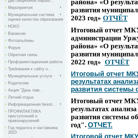
Дистанционное образо...
района»
«О результа
Мероприятия
развития муниципал
Муниципальная система
2023 год»
ОТЧЁТ
оценки качества образования
НОКО
Итоговый отчет
МКУ
Вакансии
администрации Урж
Фотоальбомы
района»
«О результа
Форум
развития муниципал
Обратная связь
2022 год»
ОТЧЁТ
Профориентационная работа
Требования к сайту о...
Итоговый отчет МК
Муниципальные услуги
результатах анализ
Родителям
развития системы о
Акция "Дань пам...
Летний отдых
Итоговый отчет МК
Информационная безоп...
результатах анализа
ПРОФИЛАКТИКА
развития системы об
преступлений и
правонарушений
год"
ОТЧЕТ.
.
Год педагога и наставника
2023
Итоговой отчет МКУ