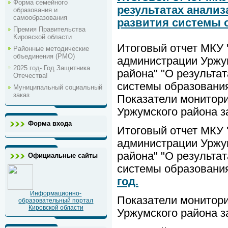
Форма семейного
результатах анализ
образования и
самообразования
развития системы о
Премия Правительства
Кировской области
Итоговый отчет МКУ
Районные методические
объединения (РМО)
администрации Уржу
2025 год- Год Защитника
района" "О результа
Отечества!
системы образования
Муниципальный социальный
заказ
Показатели монитор
Уржумского района з
Форма входа
Итоговый отчет МКУ
администрации Уржу
района" "О результа
Официальные сайты
системы образования
год.
Информационно-
Показатели монитор
образовательный портал
Кировской области
Уржумского района з