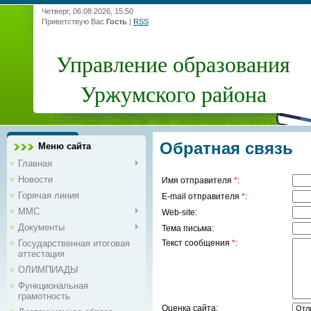
Четверг, 06.08.2026, 15:50
Приветствую Вас
Гость
|
RSS
Управление образования
Уржумского района
Обратная связь
Меню сайта
Главная
Новости
Имя отправителя
*
:
Горячая линия
E-mail отправителя
*
:
ММС
Web-site:
Документы
Тема письма:
Государственная итоговая
Текст сообщения
*
:
аттестация
ОЛИМПИАДЫ
Функциональная
грамотность
Оценка сайта: