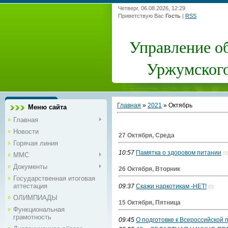
Четверг, 06.08.2026, 12:29
Приветствую Вас
Гость
|
RSS
Управление о
Уржумского
Главная
»
2021
»
Октябрь
Меню сайта
Главная
Новости
27 Октября, Среда
Горячая линия
10:57
Памятка о здоровом питании
(0
ММС
Документы
26 Октября, Вторник
Государственная итоговая
аттестация
09:37
Скажи наркотикам -НЕТ!
(0)
ОЛИМПИАДЫ
15 Октября, Пятница
Функциональная
грамотность
09:45
О подготовке к Всероссийской