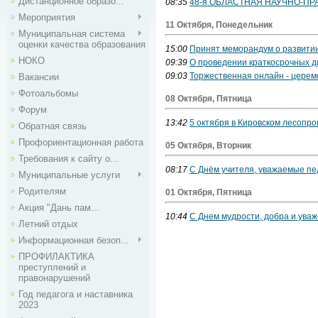
Дистанционное образо...
08:35
48-я ОБЛАСТНАЯ НАУЧНО-П
Мероприятия
11 Октября, Понедельник
Муниципальная система
оценки качества образования
15:00
Принят меморандум о развитии
НОКО
09:39
О проведении краткосрочных д
09:03
Торжественная онлайн - церем
Вакансии
Фотоальбомы
08 Октября, Пятница
Форум
13:42
5 октября в Кировском лесоп
Обратная связь
Профориентационная работа
05 Октября, Вторник
Требования к сайту о...
08:17
С Днём учителя, уважаемые пед
Муниципальные услуги
Родителям
01 Октября, Пятница
Акция "Дань пам...
10:44
С Днем мудрости, добра и уваж
Летний отдых
Информационная безоп...
ПРОФИЛАКТИКА
преступлений и
правонарушений
Год педагога и наставника
2023