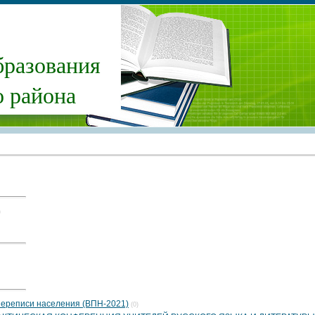
бразования
 района
)
 переписи населения (ВПН-2021)
(0)