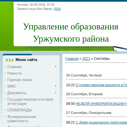
Четверг, 06.08.2026, 15:32
Приветствую Вас
Гость
|
RSS
Управление образования
Уржумского района
Главная
»
2021
»
Сентябрь
Меню сайта
Главная
Новости
30 Сентября, Четверг
Горячая линия
16:22
О торжественном концерте в Г
ММС
Документы
28 Сентября, Вторник
Государственная итоговая
аттестация
08:56
НЕДЕЛЯ ИНФОРМАТИЗАЦИИ Н
ОЛИМПИАДЫ
27 Сентября, Понедельник
Функциональная
грамотность
08:21
С Днём дошкольного работника