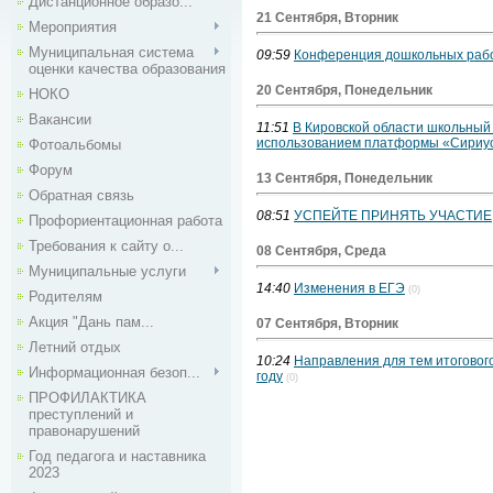
Дистанционное образо...
21 Сентября, Вторник
Мероприятия
Муниципальная система
09:59
Конференция дошкольных работ
оценки качества образования
20 Сентября, Понедельник
НОКО
Вакансии
11:51
В Кировской области школьный
использованием платформы «Сириу
Фотоальбомы
Форум
13 Сентября, Понедельник
Обратная связь
08:51
УСПЕЙТЕ ПРИНЯТЬ УЧАСТИЕ
Профориентационная работа
Требования к сайту о...
08 Сентября, Среда
Муниципальные услуги
14:40
Изменения в ЕГЭ
(0)
Родителям
Акция "Дань пам...
07 Сентября, Вторник
Летний отдых
10:24
Направления для тем итогового
Информационная безоп...
году
(0)
ПРОФИЛАКТИКА
преступлений и
правонарушений
Год педагога и наставника
2023