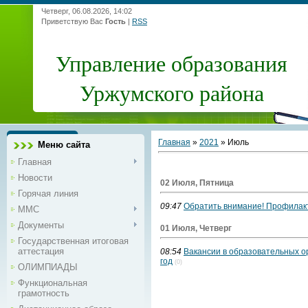
Четверг, 06.08.2026, 14:02
Приветствую Вас
Гость
|
RSS
Управление образования
Уржумского района
Главная
»
2021
»
Июль
Меню сайта
Главная
Новости
02 Июля, Пятница
Горячая линия
09:47
Обратить внимание! Профилакт
ММС
Документы
01 Июля, Четверг
Государственная итоговая
аттестация
08:54
Вакансии в образовательных о
год
(0)
ОЛИМПИАДЫ
Функциональная
грамотность