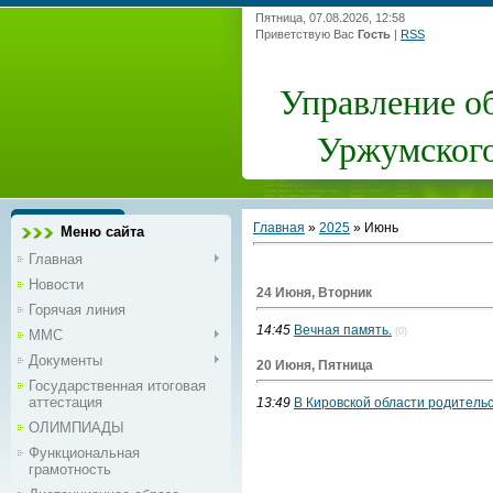
Пятница, 07.08.2026, 12:58
Приветствую Вас
Гость
|
RSS
Управление о
Уржумского
Главная
»
2025
»
Июнь
Меню сайта
Главная
Новости
24 Июня, Вторник
Горячая линия
14:45
Вечная память.
(0)
ММС
Документы
20 Июня, Пятница
Государственная итоговая
аттестация
13:49
В Кировской области родитель
ОЛИМПИАДЫ
Функциональная
грамотность