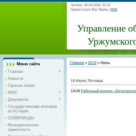
Четверг, 06.08.2026, 02:10
Приветствую Вас
Гость
|
RSS
Управление о
Уржумского
Главная
»
2019
»
Июнь
Меню сайта
Главная
Новости
14 Июня, Пятница
Горячая линия
14:09
Районный конкурс «Безопасное
ММС
Документы
Государственная итоговая
аттестация
ОЛИМПИАДЫ
Функциональная
грамотность