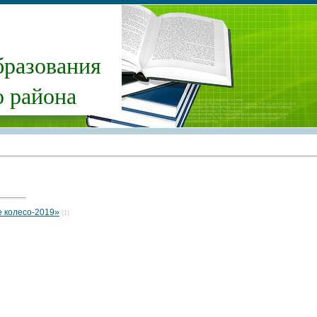
бразования
 района
 колесо-2019»
(1)