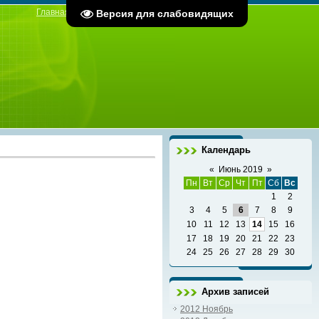
Главная
|
Регистрация
|
Вход
Версия для слабовидящих
Календарь
«
Июнь 2019
»
Пн
Вт
Ср
Чт
Пт
Сб
Вс
1
2
3
4
5
6
7
8
9
10
11
12
13
14
15
16
17
18
19
20
21
22
23
24
25
26
27
28
29
30
Архив записей
2012 Ноябрь