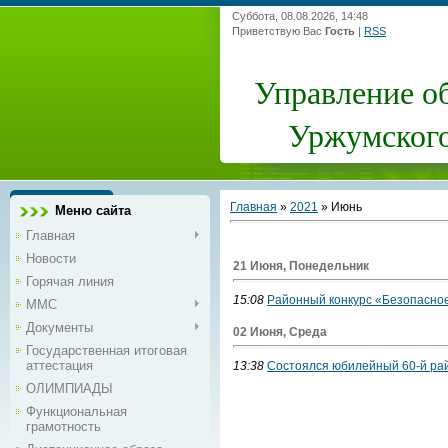
Суббота, 08.08.2026, 14:48
Приветствую Вас
Гость
|
RSS
Управление о
Уржумского
Главная
»
2021
»
Июнь
Меню сайта
Главная
Новости
21 Июня, Понедельник
Горячая линия
15:08
Районный конкурс «Безопасное
ММС
Документы
02 Июня, Среда
Государственная итоговая
аттестация
13:38
Состоялся юбилейный 60-й рай
ОЛИМПИАДЫ
Функциональная
грамотность