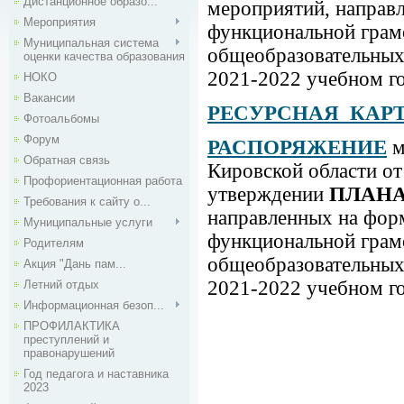
Дистанционное образо...
мероприятий,
направл
Мероприятия
функциональной гра
Муниципальная система
общеобразовательных
оценки качества образования
2021-2022 учебном г
НОКО
Вакансии
РЕСУРСНАЯ КАРТ
Фотоальбомы
Форум
РАСПОРЯЖЕНИЕ
м
Обратная связь
Кировской области от
Профориентационная работа
утверждении
ПЛАНА 
Требования к сайту о...
направленных на фор
Муниципальные услуги
функциональной гра
Родителям
общеобразовательных 
Акция "Дань пам...
2021-2022 учебном г
Летний отдых
Информационная безоп...
ПРОФИЛАКТИКА
преступлений и
правонарушений
Год педагога и наставника
2023