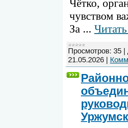
Чётко, орга
чувством ва
За
...
Читать
Просмотров:
35
|
21.05.2026
|
Комм
Районно
объедин
руковод
Уржумск