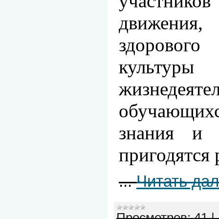
участни
движения
здорового
культуры
жизнедеяте
обучающи
знания и 
пригодятся 
...
Читать да
Просмотров:
41
|