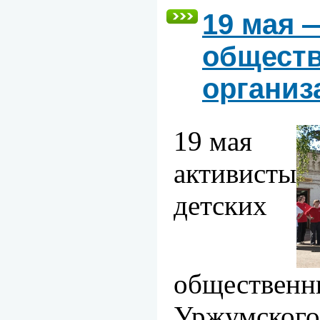
19 мая 
общест
организ
19 мая
активисты
детских
общественн
Уржумского