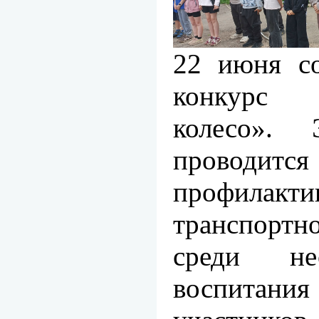
22 июня со
конкурс
колесо». 
провод
профилак
транспорт
среди нес
воспитания