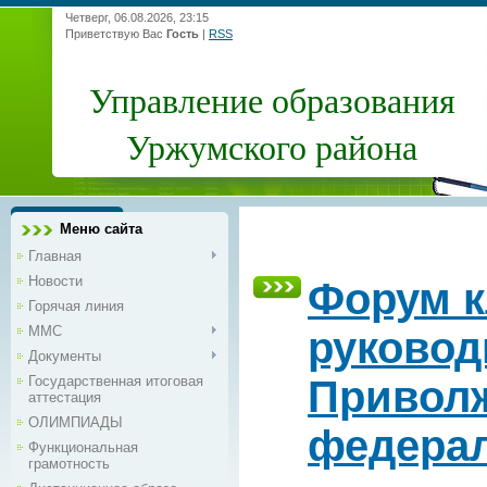
Четверг, 06.08.2026, 23:15
Приветствую Вас
Гость
|
RSS
Управление образования
Уржумского района
Меню сайта
Главная
Новости
Форум 
Горячая линия
ММС
руковод
Документы
Государственная итоговая
Приволж
аттестация
ОЛИМПИАДЫ
федерал
Функциональная
грамотность