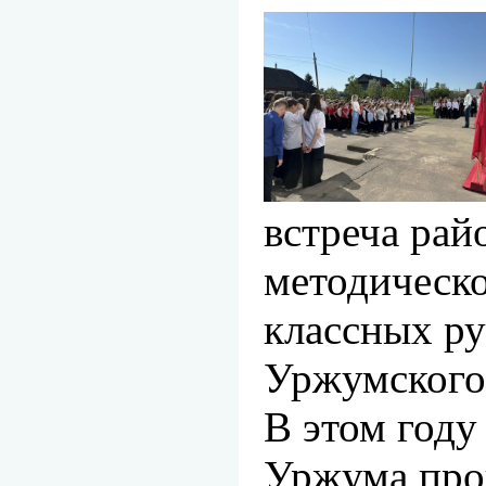
встреча рай
методическ
классных р
Уржумского
В этом год
Уржума про