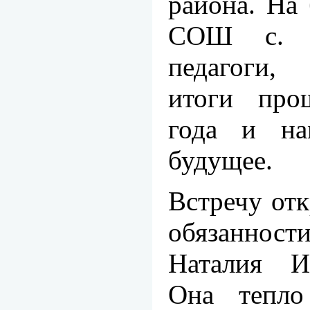
района. На
СОШ с. Б
педагоги,
итоги про
года и на
будущее.
Встречу от
обязанност
Наталия И
Она тепло 