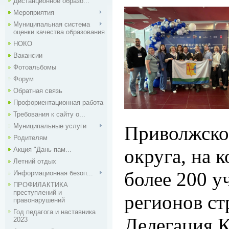
Дистанционное образо...
Мероприятия
Муниципальная система
оценки качества образования
НОКО
Вакансии
Фотоальбомы
Форум
Обратная связь
Профориентационная работа
Требования к сайту о...
Муниципальные услуги
Приволжско
Родителям
округа, на 
Акция "Дань пам...
Летний отдых
более 200 у
Информационная безоп...
ПРОФИЛАКТИКА
преступлений и
регионов ст
правонарушений
Год педагога и наставника
Делегация К
2023