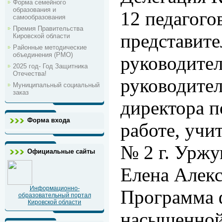
Форма семейного
образования и
12 педагогов
самообразования
Премия Правительства
представите
Кировской области
Районные методические
объединения (РМО)
руководите
2025 год- Год Защитника
Отечества!
руководител
Муниципальный социальный
заказ
директора п
Форма входа
работе, учи
№ 2 г. Уржу
Официальные сайты
Елена Алекс
Информационно-
Программа 
образовательный портал
Кировской области
насыщенной