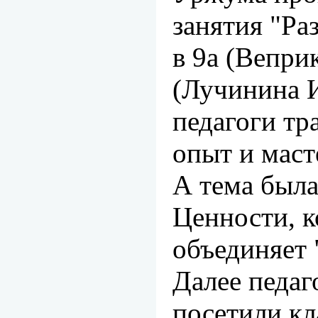
занятия "Ра
в 9а (Веприк
(Лучинина И.
педагоги тр
опыт и мас
А тема была
Ценности, к
объединяет 
Далее педаг
посетили кл