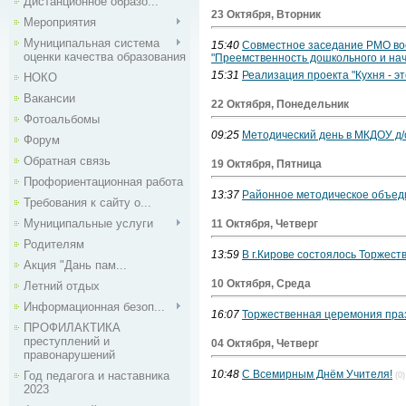
Дистанционное образо...
23 Октября, Вторник
Мероприятия
Муниципальная система
15:40
Совместное заседание РМО во
оценки качества образования
"Преемственность дошкольного и на
15:31
Реализация проекта "Кухня - эт
НОКО
Вакансии
22 Октября, Понедельник
Фотоальбомы
09:25
Методический день в МКДОУ д/
Форум
Обратная связь
19 Октября, Пятница
Профориентационная работа
13:37
Районное методическое объеди
Требования к сайту о...
Муниципальные услуги
11 Октября, Четверг
Родителям
13:59
В г.Кирове состоялось Торжест
Акция "Дань пам...
10 Октября, Среда
Летний отдых
Информационная безоп...
16:07
Торжественная церемония праз
ПРОФИЛАКТИКА
преступлений и
04 Октября, Четверг
правонарушений
10:48
С Всемирным Днём Учителя!
Год педагога и наставника
(0)
2023