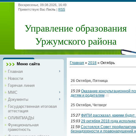
Воскресенье, 09.08.2026, 16:49
Приветствую Вас
Гость
|
RSS
Управление образования
Уржумского района
Главная
»
2018
»
Октябрь
Меню сайта
Главная
Новости
26 Октября, Пятница
Горячая линия
15:19
Оказание консультационной пс
ММС
детям и родителям
(0)
Документы
25 Октября, Четверг
Государственная итоговая
аттестация
15:27
ФИПИ рассказал, какими будут 
ОЛИМПИАДЫ
15:03
29 октября 2018 года исполня
Функциональная
11:59
Состоялся Совет профилактики
грамотность
безнадзорности и правонарушений 