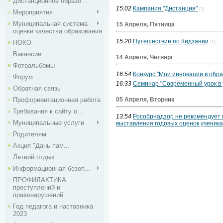
Дистанционное образо...
15:02
Кампания "Дистанция"
(2)
Мероприятия
Муниципальная система
15 Апреля, Пятница
оценки качества образования
15:20
Путешествие по Кидзании
НОКО
(1)
Вакансии
14 Апреля, Четверг
Фотоальбомы
16:54
Конкурс "Мои инновации в обр
Форум
16:33
Семинар "Современный урок в
Обратная связь
Профориентационная работа
05 Апреля, Вторник
Требования к сайту о...
13:54
Рособрнадзор не рекомендует 
Муниципальные услуги
выставления годовых оценок ученик
Родителям
Акция "Дань пам...
Летний отдых
Информационная безоп...
ПРОФИЛАКТИКА
преступлений и
правонарушений
Год педагога и наставника
2023