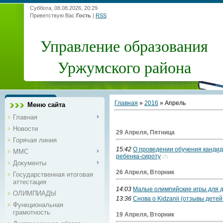
Суббота, 08.08.2026, 20:29
Приветствую Вас
Гость
|
RSS
Управление образования
Уржумского района
Главная
»
2016
»
Апрель
Меню сайта
Главная
Новости
29 Апреля, Пятница
Горячая линия
15:42
О проведении обучения кандид
ММС
ребенка-сироту
(7)
Документы
26 Апреля, Вторник
Государственная итоговая
аттестация
14:03
Малые олимпийские игры для д
ОЛИМПИАДЫ
13:36
Снова о Kidzanii (отзывы детей
Функциональная
грамотность
19 Апреля, Вторник