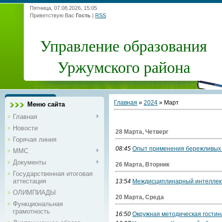
Пятница, 07.08.2026, 15:05
Приветствую Вас
Гость
|
RSS
Управление образования
Уржумского района
Главная
»
2024
»
Март
Меню сайта
Главная
Новости
28 Марта, Четверг
Горячая линия
08:45
Опыт применения бережливых т
ММС
Документы
26 Марта, Вторник
Государственная итоговая
аттестация
13:54
Междисциплинарный интелле
ОЛИМПИАДЫ
20 Марта, Среда
Функциональная
грамотность
16:50
Окружная методическая гостин