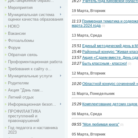
Дистанционное образо...
16:27
Учитель года Кировской област
Мероприятия
19 Марта, Вторник
Муниципальная система
оценки качества образования
11:13
Примерная тематика и содержан
марта 2024 года
НОКО
(0)
Вакансии
13 Марта, Среда
Фотоальбомы
15:51
Единый методический день в
Форум
15:49
Районный конкурс "Живая клас
Обратная связь
13:57
Акция «Сдаем вместе. День сд
Профориентационная работа
10:27
Быть классным - классно!
(0)
Требования к сайту о...
12 Марта, Вторник
Муниципальные услуги
Родителям
10:20
Областной конкурс сочинений
Акция "Дань пам...
11 Марта, Понедельник
Летний отдых
Информационная безоп...
15:29
Комплектование детских садов
ПРОФИЛАКТИКА
06 Марта, Среда
преступлений и
правонарушений
09:55
"Моя любимая книга"
(0)
Год педагога и наставника
2023
05 Марта, Вторник