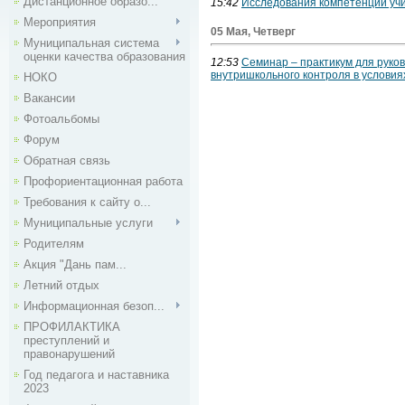
Дистанционное образо...
15:42
Исследования компетенций учи
Мероприятия
05 Мая, Четверг
Муниципальная система
оценки качества образования
12:53
Семинар – практикум для руко
внутришкольного контроля в условия
НОКО
Вакансии
Фотоальбомы
Форум
Обратная связь
Профориентационная работа
Требования к сайту о...
Муниципальные услуги
Родителям
Акция "Дань пам...
Летний отдых
Информационная безоп...
ПРОФИЛАКТИКА
преступлений и
правонарушений
Год педагога и наставника
2023