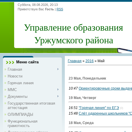
Суббота, 08.08.2026, 20:13
Приветствую Вас
Гость
|
RSS
Управление образования
Уржумского района
Главная
»
2016
»
Май
Меню сайта
Главная
Новости
23 Мая, Понедельник
Горячая линия
10:47
Ориентировочные сроки выдачи
ММС
Документы
19 Мая, Четверг
Государственная итоговая
аттестация
16:51
"Горячая линия" по ЕГЭ
(0)
15:48
Слёт одаренных школьников "С
ОЛИМПИАДЫ
Функциональная
18 Мая, Среда
грамотность