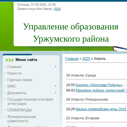
Пятница, 07.08.2026, 23:38
Приветствую Вас
Гость
|
RSS
Управление образования
Уржумского района
Главная
»
2025
»
Апрель
Меню сайта
Главная
Новости
30 Апреля, Среда
Горячая линия
10:55
Конкурс «Дорогами Победы»
(0)
ММС
09:43
Марафон добрых территорий "
Документы
Государственная итоговая
28 Апреля, Понедельник
аттестация
16:29
Малые олимпийские игры 2025
ОЛИМПИАДЫ
Функциональная
22 Апреля, Вторник
грамотность