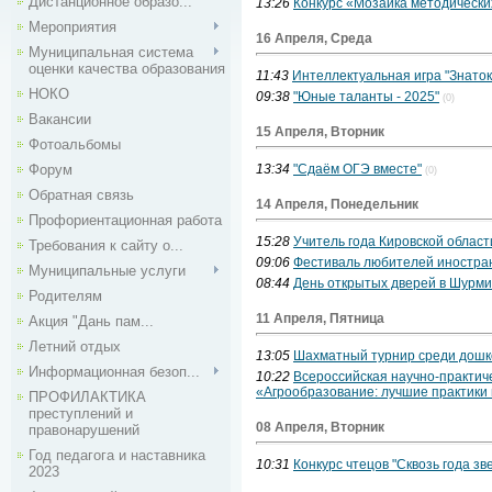
Дистанционное образо...
13:26
Конкурс «Мозаика методически
Мероприятия
16 Апреля, Среда
Муниципальная система
оценки качества образования
11:43
Интеллектуальная игра "Знаток
НОКО
09:38
"Юные таланты - 2025"
(0)
Вакансии
15 Апреля, Вторник
Фотоальбомы
Форум
13:34
"Сдаём ОГЭ вместе"
(0)
Обратная связь
14 Апреля, Понедельник
Профориентационная работа
15:28
Учитель года Кировской област
Требования к сайту о...
09:06
Фестиваль любителей иностра
Муниципальные услуги
08:44
День открытых дверей в Шурми
Родителям
11 Апреля, Пятница
Акция "Дань пам...
Летний отдых
13:05
Шахматный турнир среди дошк
Информационная безоп...
10:22
Всероссийская научно-практи
«Агрообразование: лучшие практики 
ПРОФИЛАКТИКА
преступлений и
08 Апреля, Вторник
правонарушений
Год педагога и наставника
10:31
Конкурс чтецов "Сквозь года зв
2023