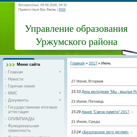
Воскресенье, 09.08.2026, 04:32
Приветствую Вас
Гость
|
RSS
Управление образования
Уржумского района
Главная
»
2017
»
Июнь
Меню сайта
Главная
Новости
27 Июня, Вторник
Горячая линия
15:33
День молодежи "Мы - крылья Ро
ММС
Документы
23 Июня, Пятница
Государственная итоговая
аттестация
15:29
Акция "Свеча памяти" 2017
(0)
ОЛИМПИАДЫ
21 Июня, Среда
Функциональная
грамотность
13:24
«Безопасное лето детям!»
(0)