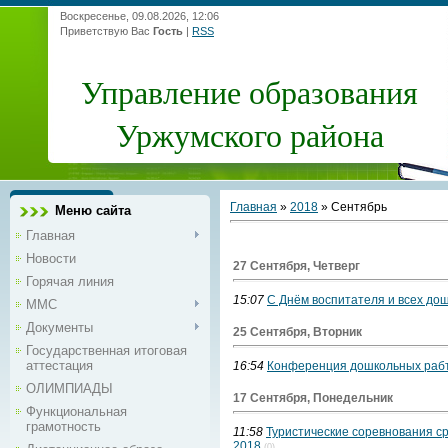
Воскресенье, 09.08.2026, 12:06
Приветствую Вас
Гость
|
RSS
Управление образования
Уржумского района
Главная
»
2018
»
Сентябрь
Меню сайта
Главная
Новости
27 Сентября, Четверг
Горячая линия
15:07
С Днём воспитателя и всех до
ММС
Документы
25 Сентября, Вторник
Государственная итоговая
аттестация
16:54
Конференция дошкольных рабт
ОЛИМПИАДЫ
17 Сентября, Понедельник
Функциональная
грамотность
11:58
Туристические соревнования ср
2018
(0)