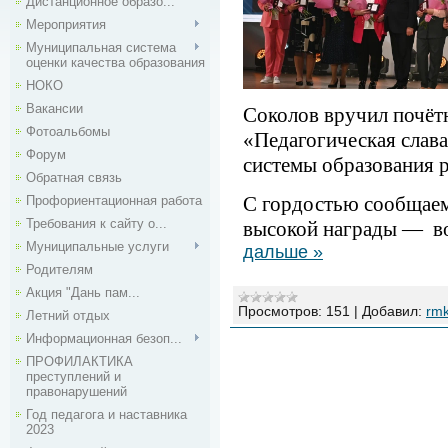
Дистанционное образо...
Мероприятия
Муниципальная система
оценки качества образования
НОКО
Вакансии
Соколов вручил почёт
Фотоальбомы
«Педагогическая слав
Форум
системы образования р
Обратная связь
С гордостью сообщаем
Профориентационная работа
Требования к сайту о...
высокой награды — во
Муниципальные услуги
дальше »
Родителям
Акция "Дань пам...
Просмотров:
151
|
Добавил:
rm
Летний отдых
Информационная безоп...
ПРОФИЛАКТИКА
преступлений и
правонарушений
Год педагога и наставника
2023