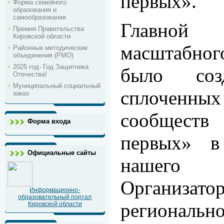
первых».
Форма семейного
образования и
самообразования
Главной 
Премия Правительства
Кировской области
масштабно
Районные методические
объединения (РМО)
2025 год- Год Защитника
было соз
Отечества!
Муниципальный социальный
сплоченн
заказ
сообщес
Форма входа
первых» в
Официальные сайты
нашего
Орган
Информационно-
образовательный портал
регионал
Кировской области