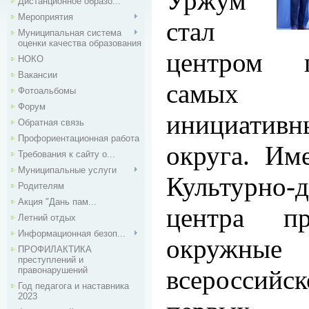
Уржум
Дистанционное образо...
Мероприятия
стал
Муниципальная система
оценки качества образования
центром 
НОКО
Вакансии
самых 
Фотоальбомы
Форум
инициативн
Обратная связь
Профориентационная работа
округа. Им
Требования к сайту о...
Муниципальные услуги
Культурно-д
Родителям
Акция "Дань пам...
центра п
Летний отдых
Информационная безоп...
окружн
ПРОФИЛАКТИКА
преступлений и
правонарушений
всероссий
Год педагога и наставника
2023