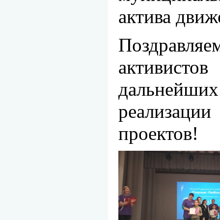
актива движ
Поздра
активист
дальнейш
реализаци
проектов!