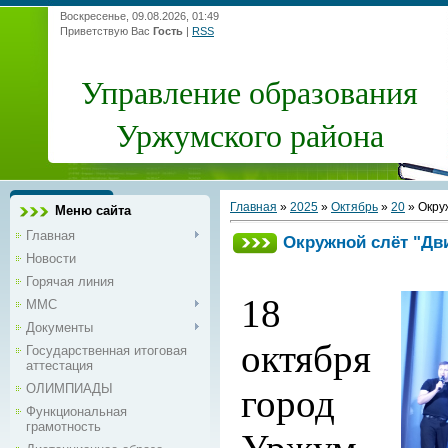
Воскресенье, 09.08.2026, 01:49
Приветствую Вас
Гость
|
RSS
Управление образования
Уржумского района
Главная
»
2025
»
Октябрь
»
20
» Окру
Меню сайта
Главная
Окружной слёт "Дв
Новости
Горячая линия
18
ММС
Документы
октября
Государственная итоговая
аттестация
ОЛИМПИАДЫ
город
Функциональная
грамотность