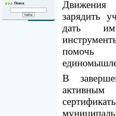
Движения
Поиск
зарядить у
дать им 
инструмен
помо
единомышле
В заверш
активн
сертифика
муниципаль